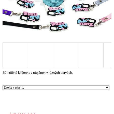
A
J
Í
T
?
HLEDAT
3D tištěná klíčenka / stojánek v různých barvách.