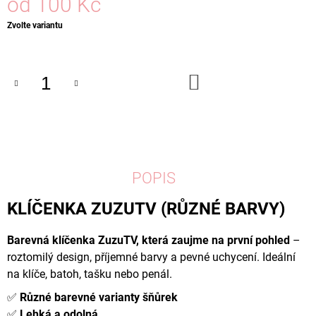
od
100 Kč
Měrná
Zvolte variantu
cena:
DO
KOŠÍKU
POPIS
KLÍČENKA ZUZUTV (RŮZNÉ BARVY)
Barevná klíčenka ZuzuTV, která zaujme na první pohled
–
roztomilý design, příjemné barvy a pevné uchycení. Ideální
na klíče, batoh, tašku nebo penál.
✅
Různé barevné varianty šňůrek
✅
Lehká a odolná