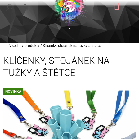
K
Přejít
NÁKUP
M
HLEDAT
na
KOŠÍK
PŘIHLÁŠENÍ
O
ZPĚT
ZPĚT
obsah
Š
Í
C
K
O
Domů
Všechny produkty
/
Klíčenky, stojánek na tužky a štětce
P
O
KLÍČENKY, STOJÁNEK NA
T
TUŽKY A ŠTĚTCE
Ř
E
B
NOVINKA
U
J
E
T
E
N