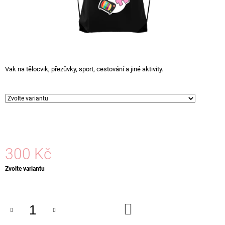
A
J
Í
T
?
Vak na tělocvik, přezůvky, sport, cestování a jiné aktivity.
HLEDAT
300 Kč
Měrná
Zvolte variantu
cena:
DO
KOŠÍKU